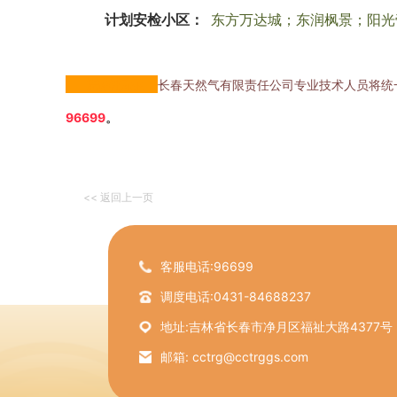
计划安检小区：
东方万达城；
东润枫景；
阳光
温馨提示
：
长春天然气有限责任公司专业技术人员将统
96699
。
<< 返回上一页
客服电话:96699
调度电话:0431-84688237
地址:吉林省长春市净月区福祉大路4377号
邮箱: cctrg@cctrggs.com